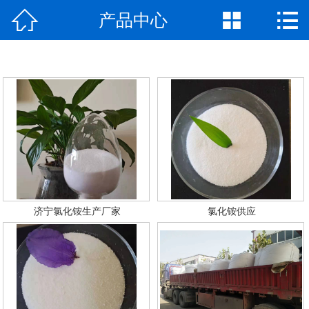



产品中心
网站首页

公司介绍
产品中心
厂房厂景
新闻资讯
荣誉资质
济宁氯化铵生产厂家
氯化铵供应
联系我们