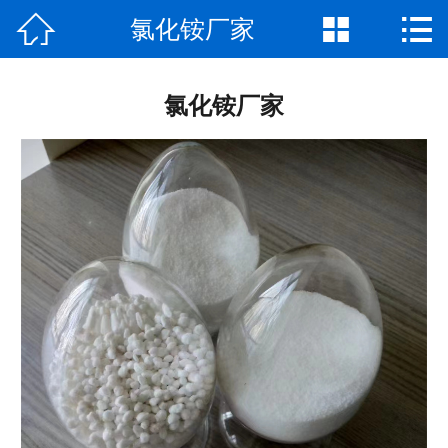



氯化铵厂家
网站首页

公司介绍
氯化铵厂家
产品中心
厂房厂景
新闻资讯
荣誉资质
联系我们