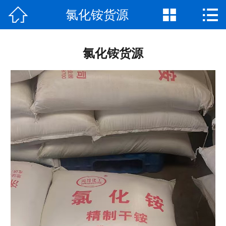



氯化铵货源
网站首页

公司介绍
氯化铵货源
产品中心
厂房厂景
新闻资讯
荣誉资质
联系我们