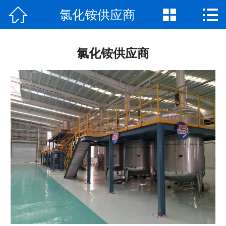



氯化铵供应商
网站首页

公司介绍
氯化铵供应商
产品中心
厂房厂景
新闻资讯
荣誉资质
联系我们