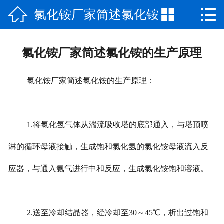



氯化铵厂家简述氯化铵
网站首页

公司介绍
的生产原理
氯化铵厂家简述氯化铵的生产原理
产品中心
氯化铵厂家简述氯化铵的生产原理：
厂房厂景
新闻资讯
1.将氯化氢气体从湍流吸收塔的底部通入，与塔顶喷
荣誉资质
淋的循环母液接触，生成饱和氯化氢的氯化铵母液流入反
联系我们
应器，与通入氨气进行中和反应，生成氯化铵饱和溶液。
2.送至冷却结晶器，经冷却至30～45℃，析出过饱和