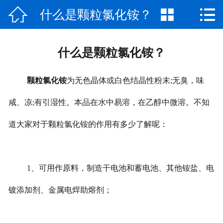



什么是颗粒氯化铵？
网站首页

公司介绍
什么是颗粒氯化铵？
产品中心
颗粒氯化铵
为无色晶体或白色结晶性粉末;无臭，味
厂房厂景
咸、凉;有引湿性。本品在水中易溶，在乙醇中微溶。不知
新闻资讯
道大家对于颗粒氯化铵的作用有多少了解呢：
荣誉资质
联系我们
1、可用作原料，制造干电池和蓄电池、其他铵盐、电
镀添加剂、金属电焊助熔剂；